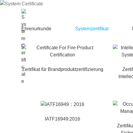
Systemzertif
Ehrenurkunde
Systemzertifikat
STARTSEIT
ÜBER
PRODUKT
E
UNS
E
Zertifikat für Brandproduktzertifizierung
Zerti
Intell
IATF16949:2016
Zertifik
Sich