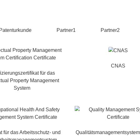
ikat
Patenturkunde
Partner1
Partner2
PROJEKT
UNTERSTÜTZUN
NACHRICHTE
E
G
N
CNAS
fizierungszertifikat für das
ectual Property Management
System
at für das Arbeitsschutz- und
Qualitätsmanagementsystem-Z
erheitsmanagementsystem