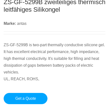
ZS-GF-5299B zweiteiliges thermisch
leitfähiges Silikongel
Marke:
antas
ZS-GF-5299B is two-part thermally conductive silicone gel.
It has excellent electrical performance, high impedance,
high thermal conductivity. It's suitable for filling and heat
dissipation of gaps between battery packs of electric
vehicles.
UL, REACH, ROHS,
Get a Quote