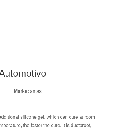
l Automotivo
Sprach
KONTAKTIEREN SIE
UNS
e
Marke:
antas
additional silicone gel, which can cure at room
erature, the faster the cure. It is dustproof,