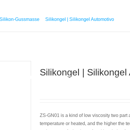
 Silikon-Gussmasse
Silikongel | Silikongel Automotivo
Silikongel | Silikonge
PROJEKT
UNTERSTÜTZUN
NACHRICHTE
E
G
N
ZS-GN01 is a kind of low viscosity two part 
temperature or heated, and the higher the temp