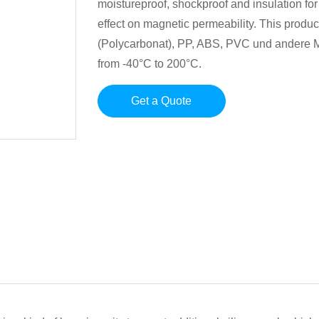
moistureproof, shockproof and insulation fo
effect on magnetic permeability. This produ
(Polycarbonat), PP, ABS, PVC und andere 
from -40°C to 200°C.
Get a Quote