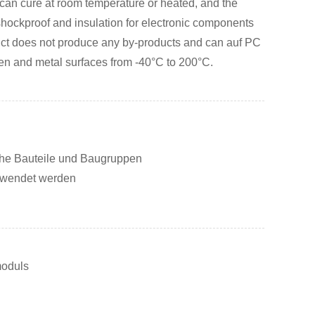
h can cure at room temperature or heated, and the
, shockproof and insulation for electronic components
duct does not produce any by-products and can auf PC
n and metal surfaces from -40°C to 200°C.
ische Bauteile und Baugruppen
ewendet werden
moduls