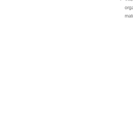
org
mate