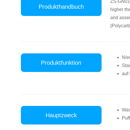
ZS-GN01 i
Produkthandbuch
higher th
and assem
(Polycarb
Nied
Produktfunktion
Stau
auf
Was
Hauptzweck
Puff