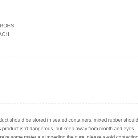
 ROHS
ACH
duct should be stored in sealed containers, mixed rubber should
s product isn't dangerous, but keep away from month and eyes
re're some materials impeding the cure, please avoid contactin