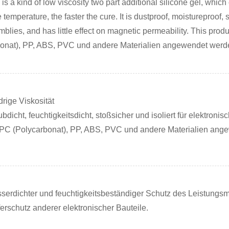
s a kind of low viscosity two part additional silicone gel, whic
e temperature, the faster the cure. It is dustproof, moistureproof
blies, and has little effect on magnetic permeability. This pro
onat), PP, ABS, PVC und andere Materialien angewendet werde
rige Viskosität
bdicht, feuchtigkeitsdicht, stoßsicher und isoliert für elektron
 PC (Polycarbonat), PP, ABS, PVC und andere Materialien ang
serdichter und feuchtigkeitsbeständiger Schutz des Leistungs
erschutz anderer elektronischer Bauteile.