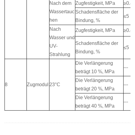
Nach dem
Zugfestigkeit, MPa
≥0.4
Wassertauc
Schadensfläche der
≤5
hen
Bindung, %
Nach
Zugfestigkeit, MPa
≥0.4
Wasser und
Schadensfläche der
UV-
≤5
Bindung, %
Strahlung
Die Verlängerung
---
beträgt 10 %, MPa
Die Verlängerung
8
Zugmodul
23°C
---
beträgt 20 %, MPa
Die Verlängerung
---
beträgt 40 %, MPa