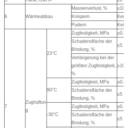
Massenverlust, %
≤10
6
Wärmeabbau
Knispern
Kein 
Pudern
Kein
Zugfestigkeit, MPa
≥0.6
Schadensfläche der
≤5
Bindung, %
23°C
Verlängerung bei der
größten Zugfestigkeit,
≥100
%
Zugfestigkeit, MPa
≥0.4
90°C
Schadensfläche der
≤5
Bindung, %
Zughaftun
7
Zugfestigkeit, MPa
≥0.4
g
-30°C
Schadensfläche der
≤5
Bindung, %