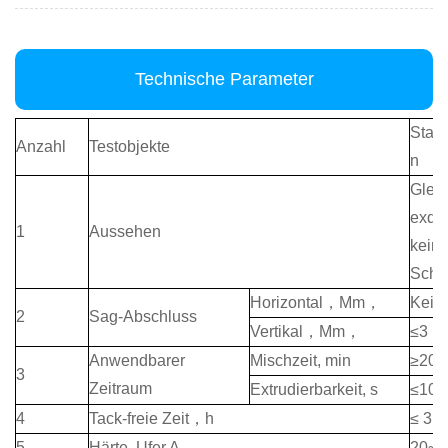
Technische Parameter
Stand
Anzahl
Testobjekte
n
Glei
exqui
1
Aussehen
keine
Schäl
Horizontal
，
Mm
，
Kein
2
Sag-Abschluss
Vertikal
，
Mm
，
≤3
Anwendbarer
Mischzeit, min
≥20
3
Zeitraum
Extrudierbarkeit, s
≤10
4
Tack-freie Zeit
，
h
≤ 3
5
Härte, Ufer A
20~6